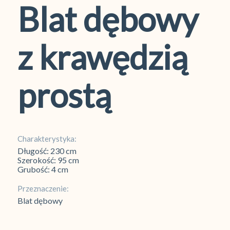
Blat dębowy
z krawędzią
prostą
Charakterystyka:
Długość: 230 cm
Szerokość: 95 cm
Grubość: 4 cm
Przeznaczenie:
Blat dębowy