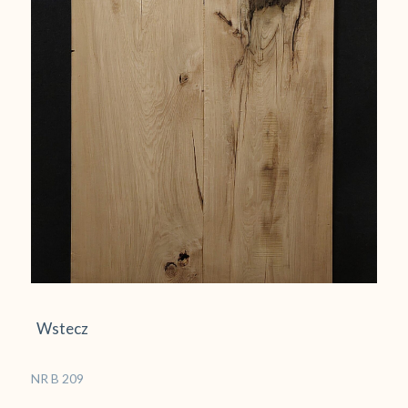
Wstecz
NR B 209