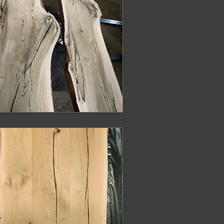
lat dębowy surowy
 krawędzią
aturalną
at
ODOBNE PRODUKTY
lat dębowy surowy
 krawędzią
aturalną