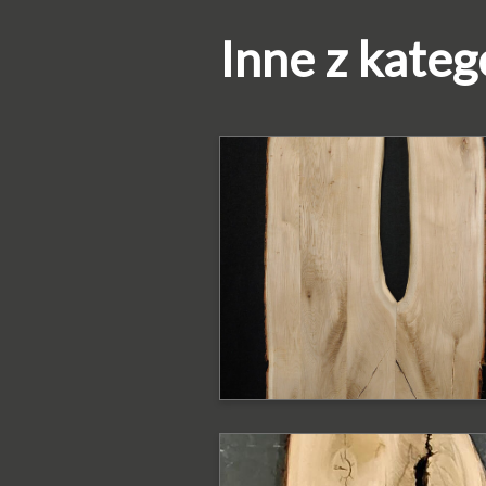
Inne z kateg
PODOBNE PRODUKTY
Blat dębowy z
krawędzią naturaln
Blat
PODOBNE PRODUKTY