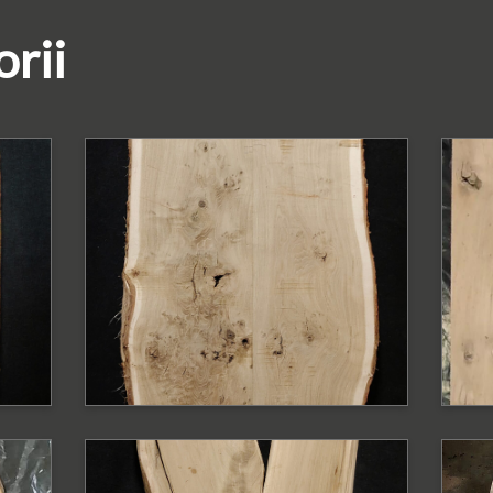
orii
PODOBNE PRODUKTY
P
Blat dębowy z
B
ą
krawędzią naturalną
k
Blat
Bl
PODOBNE PRODUKTY
P