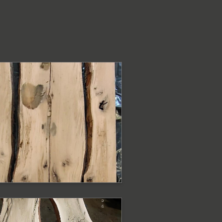
ODOBNE PRODUKTY
lat dębowy z
rawędzią prostą
at
ODOBNE PRODUKTY