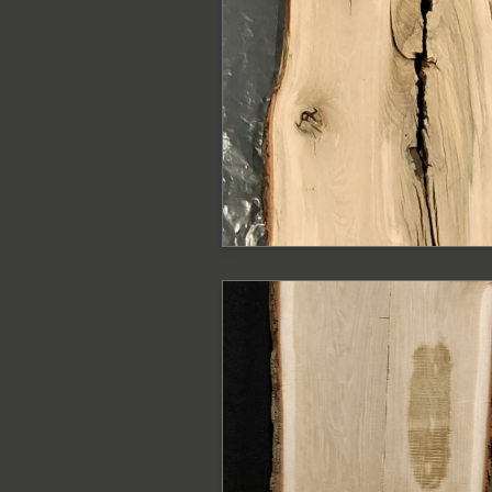
Blat dębowy surow
z krawędzią
naturalną
Blat
PODOBNE PRODUKTY
Blat dębowy z
krawędzią naturaln
Blat