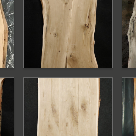
y
Blat dębowy z
B
krawędzią naturalną
z
n
Blat
Bl
PODOBNE PRODUKTY
P
Blat dębowy z
B
ą
krawędzią naturalną
z
n
Blat