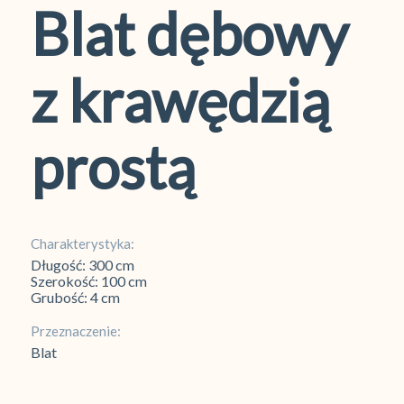
Blat dębowy
z krawędzią
prostą
Charakterystyka:
Długość: 300 cm
Szerokość: 100 cm
Grubość: 4 cm
Przeznaczenie:
Blat