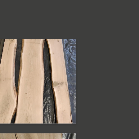
ODOBNE PRODUKTY
lat dębowy surowy
 krawędzią
aturalną
at o szerokości 110 - 88 cm