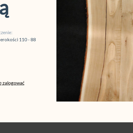
ą
zenie:
zerokości 110 - 88
ię zalogować