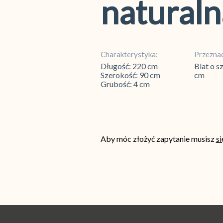
naturaln
Charakterystyka:
Przeznac
Długość: 220 cm
Blat o s
Szerokość: 90 cm
cm
Grubość: 4 cm
Aby móc złożyć zapytanie musisz
s