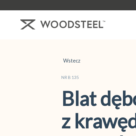
Wstecz
NR B 135
Blat dę
z krawęd