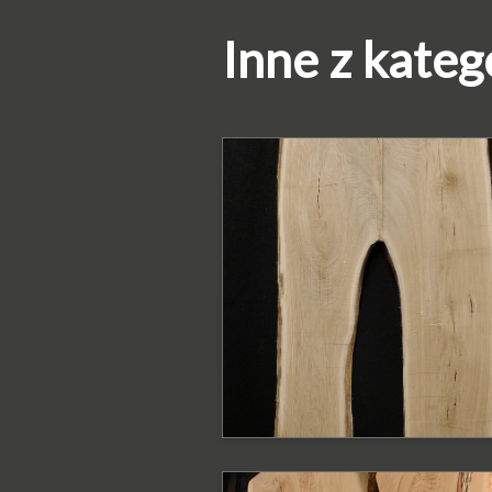
Inne z kateg
PODOBNE PRODUKTY
Blat dębowy z
krawędzią naturaln
Blat o szerokości 110 - 88 cm