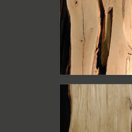
PODOBNE PRODUKTY
Deski dębowe DIY
Blat o szerokości 110 - 88 cm
PODOBNE PRODUKTY
Blat dębowy z
krawędzią naturaln