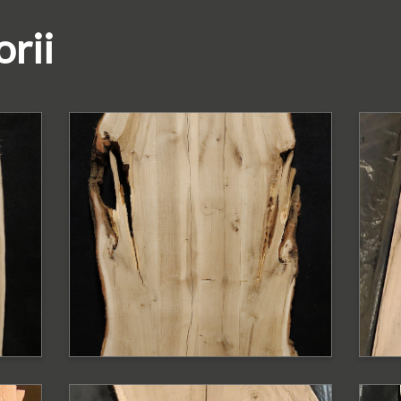
orii
PODOBNE PRODUKTY
P
Blat dębowy z
B
a
krawędzią naturalną
z
n
Blat o szerokości 110 - 88 cm
Bl