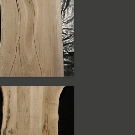
ODOBNE PRODUKTY
lat lity dębowy
urowy z krawędzią
aturalną
at o szerokości 110 - 88 cm
ODOBNE PRODUKTY
lat dębowy z
rawędzią naturalną