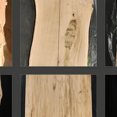
PODOBNE PRODUKTY
P
Blat dębowy surowy
B
z krawędzią
s
naturalną
n
Blat o szerokości 110 - 88 cm
Bl
PODOBNE PRODUKTY
P
Blat dębowy z
B
ą
krawędzią prostą
k