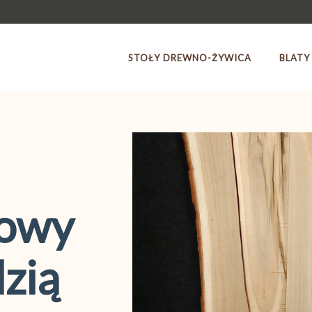
STOŁY DREWNO-ŻYWICA
BLATY
bowy
zią