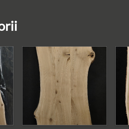
orii
PODOBNE PRODUKTY
P
y
Blat dębowy z
B
krawędzią naturalną
k
Blat
Bl