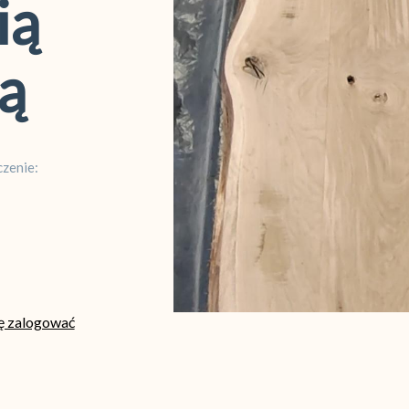
ią
ą
zenie:
ię zalogować