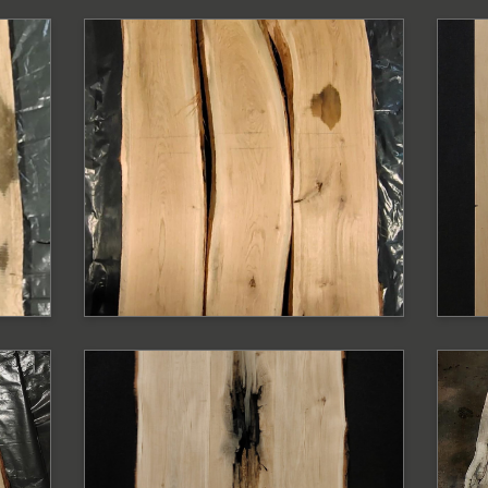
PODOBNE PRODUKTY
P
y
Blat dębowy surowy
B
z krawędzią
k
naturalną
Bl
Blat
PODOBNE PRODUKTY
P
y
Blat dębowy z
B
krawędzią naturalną
z