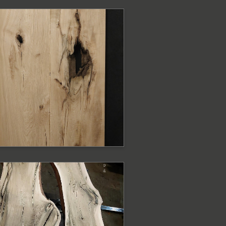
ODOBNE PRODUKTY
lat dębowy z
rawędzią prostą
at
ODOBNE PRODUKTY
lat dębowy surowy
 krawędzią