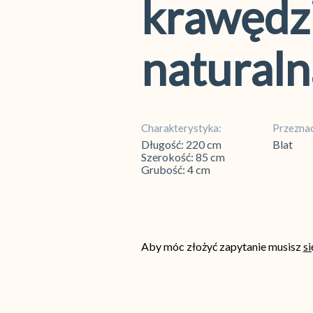
krawędz
naturaln
Charakterystyka:
Przeznac
Długość: 220 cm
Blat
Szerokość: 85 cm
Grubość: 4 cm
Aby móc złożyć zapytanie musisz
s