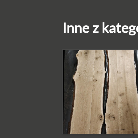
Inne z kateg
PODOBNE PRODUKTY
Blat dębowy surow
z krawędzią
naturalną
Blat