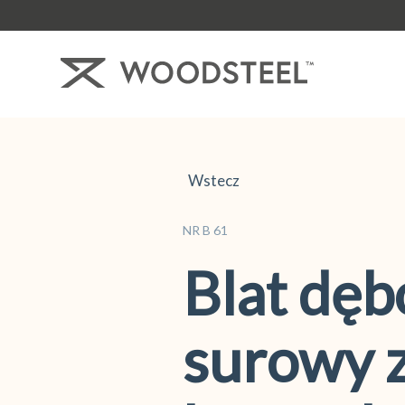
Wstecz
NR B 61
Blat dę
surowy 