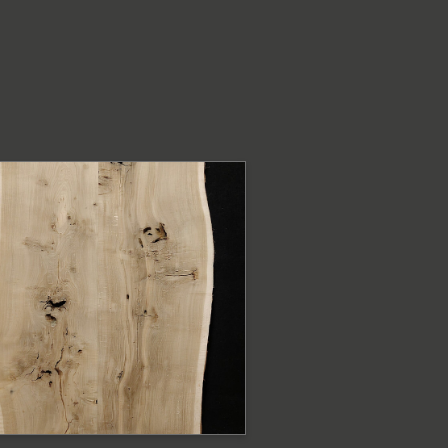
ODOBNE PRODUKTY
lat dębowy z
rawędzią naturalną
at