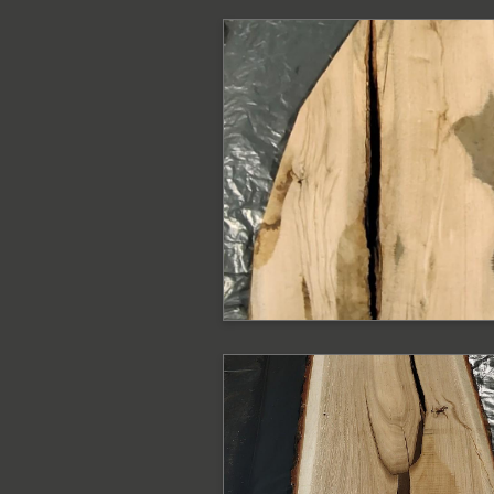
PODOBNE PRODUKTY
Blat dębowy surow
z krawędzią
naturalną
Blat
PODOBNE PRODUKTY
Blat dębowy surow
z krawędzią