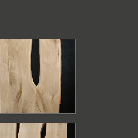
ODOBNE PRODUKTY
lat dębowy z
rawędzią naturalną
at o szerokość 95-75 cm
ODOBNE PRODUKTY