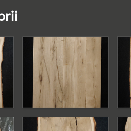
orii
PODOBNE PRODUKTY
P
Blat dębowy z
B
ą
krawędzią prostą
k
Blat o szerokość 95-75 cm
Bl
PODOBNE PRODUKTY
P