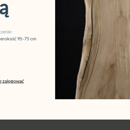
ą
zenie:
szerokość 95-75 cm
ię zalogować