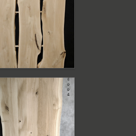
lat dębowy z
rawędzią naturalną
at o szerokość 95-75 cm
ODOBNE PRODUKTY
lat dębowy Live
dge
at o szerokość 95-75 cm