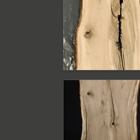
Blat dębowy surow
z krawędzią
naturalną
Blat o szerokość 95-75 cm
PODOBNE PRODUKTY
Blat dębowy z
krawędzią naturaln
Blat o szerokość 95-75 cm