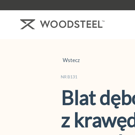
Wstecz
NR B131
Blat dę
z krawęd