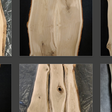
y
Blat dębowy z
B
krawędzią naturalną
k
Blat o szerokość 95-75 cm
Bl
PODOBNE PRODUKTY
P
Blat dębowy surowy
B
ą
z krawędzią
E
naturalną
Bl