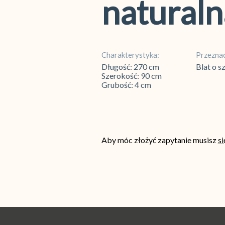
naturaln
Charakterystyka:
Przeznac
Długość: 270 cm
Blat o 
Szerokość: 90 cm
Grubość: 4 cm
Aby móc złożyć zapytanie musisz
s