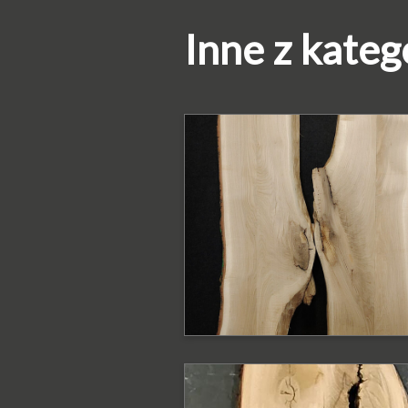
Inne z kateg
PODOBNE PRODUKTY
Blat dębowy z
krawędzią naturaln
Blat o szerokość 95-75 cm
PODOBNE PRODUKTY