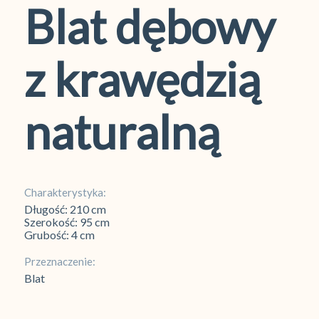
Blat dębowy
z krawędzią
naturalną
Charakterystyka:
Długość: 210 cm
Szerokość: 95 cm
Grubość: 4 cm
Przeznaczenie:
Blat