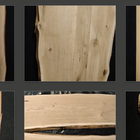
PODOBNE PRODUKTY
P
Blat dębowy z
B
ą
krawędzią naturalną
k
Blat
Bl
PODOBNE PRODUKTY
P
Blat dębowy surowy
K
ą
z krawędzią
k
naturalną