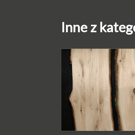
Inne z kateg
PODOBNE PRODUKTY
Blat dębowy z
krawędzią naturaln
Blat