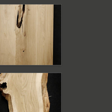
ODOBNE PRODUKTY
lat dębowy z
rawędzią prostą
at
ODOBNE PRODUKTY
onsola dębowa
rawędź naturalna