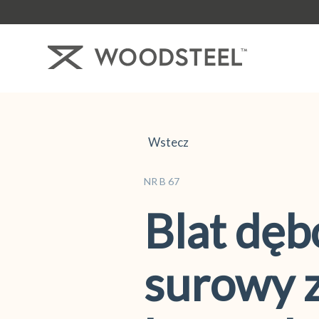
Wstecz
NR B 67
Blat dę
surowy 