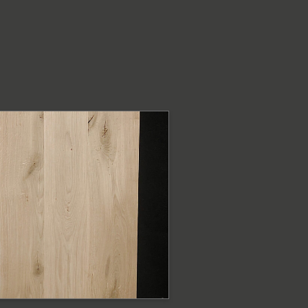
ODOBNE PRODUKTY
lat dębowy z
rawędzią naturalną
at