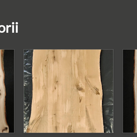
orii
PODOBNE PRODUKTY
P
Blat dębowy surowy
B
ą
z krawędzią
k
naturalną
Bl
Blat