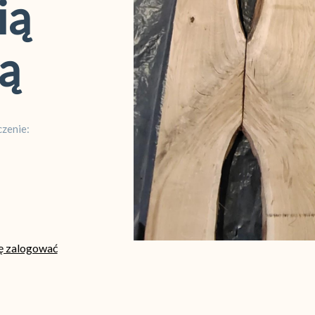
ią
ą
zenie:
ię zalogować