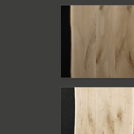
PODOBNE PRODUKTY
Blat dębowy z
krawędzią naturaln
Blat
PODOBNE PRODUKTY
Blat dębowy z
krawędzią naturaln